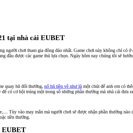
021 tại nhà cái EUBET
g người chơi tham gia đông đảo nhất. Game chơi này không chỉ có ở cá
hàng đầu được các game thủ lựa chọn. Ngày hôm nay chúng tôi sẽ hướn
ame quay hũ đổi thưởng,
nổ hũ tiền về như lũ
một chút để anh em có thê
y để có cơ hội trúng một trong số những phần thưởng mà nhà cái đưa r
code,… Tùy vào may mắn mà người chơi sẽ được nhận phần thưởng nào đ
oặc tiền thưởng.
ái EUBET