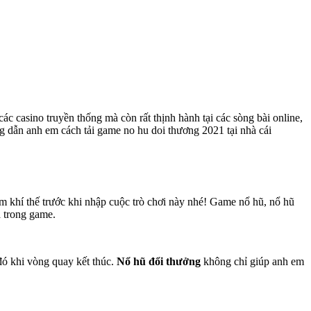
c casino truyền thống mà còn rất thịnh hành tại các sòng bài online,
g dẫn anh em cách tải game no hu doi thương 2021 tại nhà cái
m khí thế trước khi nhập cuộc trò chơi này nhé! Game nổ hũ, nổ hũ
a trong game.
ó khi vòng quay kết thúc.
Nổ hũ đổi thưởng
không chỉ giúp anh em