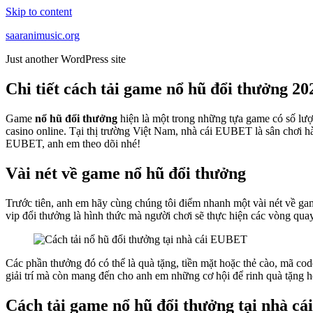
Skip to content
saaranimusic.org
Just another WordPress site
Chi tiết cách tải game nổ hũ đổi thưởng 2
Game
nổ hũ đổi thưởng
hiện là một trong những tựa game có số lượn
casino online. Tại thị trường Việt Nam, nhà cái EUBET là sân chơi 
EUBET, anh em theo dõi nhé!
Vài nét về game nổ hũ đổi thưởng
Trước tiên, anh em hãy cùng chúng tôi điểm nhanh một vài nét về g
vip đổi thưởng là hình thức mà người chơi sẽ thực hiện các vòng qua
Các phần thưởng đó có thể là quà tặng, tiền mặt hoặc thẻ cào, mã 
giải trí mà còn mang đến cho anh em những cơ hội để rinh quà tặng h
Cách tải game nổ hũ đổi thưởng tại nhà c