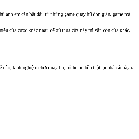
nổ hũ anh em cần bắt đầu từ những game quay hũ đơn giản, game mà
iều cửa cược khác nhau để dù thua cửa này thì vẫn còn cửa khác.
nào, kinh nghiệm chơi quay hũ, nổ hũ ăn tiền thật tại nhà cái này ra