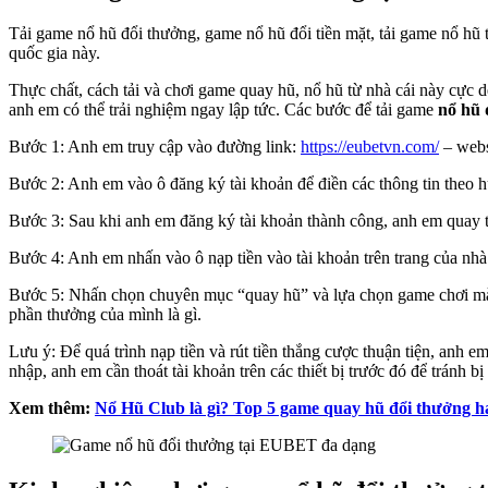
Tải game nổ hũ đổi thưởng, game nổ hũ đổi tiền mặt, tải game nổ hũ
quốc gia này.
Thực chất, cách tải và chơi game quay hũ, nổ hũ từ nhà cái này cực dễ
anh em có thể trải nghiệm ngay lập tức. Các bước để tải game
nổ hũ 
Bước 1: Anh em truy cập vào đường link:
https://eubetvn.com/
– webs
Bước 2: Anh em vào ô đăng ký tài khoản để điền các thông tin theo h
Bước 3: Sau khi anh em đăng ký tài khoản thành công, anh em quay t
Bước 4: Anh em nhấn vào ô nạp tiền vào tài khoản trên trang của nh
Bước 5: Nhấn chọn chuyên mục “quay hũ” và lựa chọn game chơi mà 
phần thưởng của mình là gì.
Lưu ý: Để quá trình nạp tiền và rút tiền thắng cược thuận tiện, anh e
nhập, anh em cần thoát tài khoản trên các thiết bị trước đó để tránh 
Xem thêm:
Nổ Hũ Club là gì? Top 5 game quay hũ đổi thưởng h