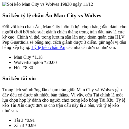
Soi kèo tỷ lệ châu Âu Man City vs Wolves
Đối với kèo châu Âu, Man City luôn là lựa chọn hàng đầu dành cho
người chơi bởi xác suất giành chiến thắng trong trận đấu này là cực
kỳ cao. Chính vì thế, trong lượt ra sân lần này, đoàn quân của HLV
Pep Guardiola sẽ bằng mọi cách giành được 3 điểm, giữ ngôi vị đầu
bảng xếp hạng.
Tỷ lệ kèo châu Âu
các nhà cái đưa ra như sau:
Man City *1.18
Wolverhampton *20.00
Hòa *8.30
Soi kèo tài xỉu
Trong lịch sử, những lần chạm trán giữa Man City và Wolves gần
đây đều có được rất nhiều bàn thắng. Vì vậy, cửa Tài chính là một
lựa chọn hợp lý dành cho người chơi trong kèo bóng Tài Xỉu. Tỷ lệ
kèo Tài Xỉu được đưa ra cho trận đấu này là 3 bàn, với tỷ lệ kèo
như sau:
Tài 3 *0.91
Xỉu 3 *0.99