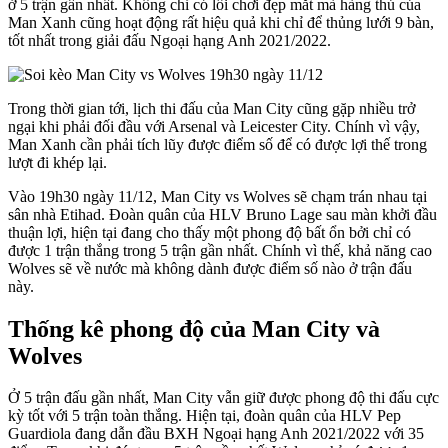
ở 5 trận gần nhất. Không chỉ có lối chơi đẹp mắt mà hàng thủ của
Man Xanh cũng hoạt động rất hiệu quả khi chỉ để thủng lưới 9 bàn,
tốt nhất trong giải đấu Ngoại hạng Anh 2021/2022.
Trong thời gian tới, lịch thi đấu của Man City cũng gặp nhiều trở
ngại khi phải đối đầu với Arsenal và Leicester City. Chính vì vậy,
Man Xanh cần phải tích lũy được điểm số để có được lợi thế trong
lượt đi khép lại.
Vào 19h30 ngày 11/12, Man City vs Wolves sẽ chạm trán nhau tại
sân nhà Etihad. Đoàn quân của HLV Bruno Lage sau màn khởi đầu
thuận lợi, hiện tại đang cho thấy một phong độ bất ổn bởi chỉ có
được 1 trận thắng trong 5 trận gần nhất. Chính vì thế, khả năng cao
Wolves sẽ về nước mà không dành được điểm số nào ở trận đấu
này.
Thống kê phong độ của Man City và
Wolves
Ở 5 trận đấu gần nhất, Man City vẫn giữ được phong độ thi đấu cực
kỳ tốt với 5 trận toàn thắng. Hiện tại, đoàn quân của HLV Pep
Guardiola đang dẫn đầu BXH Ngoại hạng Anh 2021/2022 với 35