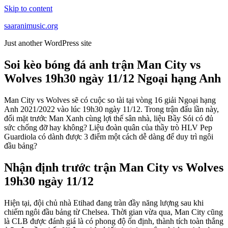
Skip to content
saaranimusic.org
Just another WordPress site
Soi kèo bóng đá anh trận Man City vs
Wolves 19h30 ngày 11/12 Ngoại hạng Anh
Man City vs Wolves sẽ có cuộc so tài tại vòng 16 giải Ngoại hạng
Anh 2021/2022 vào lúc 19h30 ngày 11/12. Trong trận đấu lần này,
đối mặt trước Man Xanh cùng lợi thế sân nhà, liệu Bầy Sói có đủ
sức chống đỡ hay không? Liệu đoàn quân của thầy trò HLV Pep
Guardiola có dành được 3 điểm một cách dễ dàng để duy trì ngôi
đầu bảng?
Nhận định trước trận Man City vs Wolves
19h30 ngày 11/12
Hiện tại, đội chủ nhà Etihad đang tràn đầy năng lượng sau khi
chiếm ngôi đầu bảng từ Chelsea. Thời gian vừa qua, Man City cũng
là CLB được đánh giá là có phong độ ổn định, thành tích toàn thắng