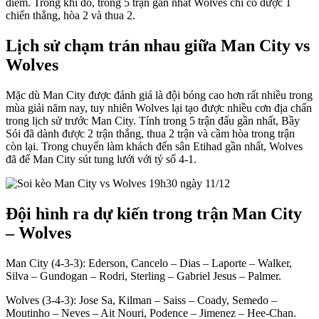
điểm. Trong khi đó, trong 5 trận gần nhất Wolves chỉ có được 1
chiến thắng, hòa 2 và thua 2.
Lịch sử chạm trán nhau giữa Man City vs
Wolves
Mặc dù Man City được đánh giá là đội bóng cao hơn rất nhiều trong
mùa giải năm nay, tuy nhiên Wolves lại tạo được nhiều cơn địa chấn
trong lịch sử trước Man City. Tính trong 5 trận đấu gần nhất, Bầy
Sói đã dành được 2 trận thắng, thua 2 trận và cầm hòa trong trận
còn lại. Trong chuyến làm khách đến sân Etihad gần nhất, Wolves
đã để Man City sút tung lưới với tỷ số 4-1.
Đội hình ra dự kiến trong trận Man City
– Wolves
Man City (4-3-3): Ederson, Cancelo – Dias – Laporte – Walker,
Silva – Gundogan – Rodri, Sterling – Gabriel Jesus – Palmer.
Wolves (3-4-3): Jose Sa, Kilman – Saiss – Coady, Semedo –
Moutinho – Neves – Ait Nouri, Podence – Jimenez – Hee-Chan.