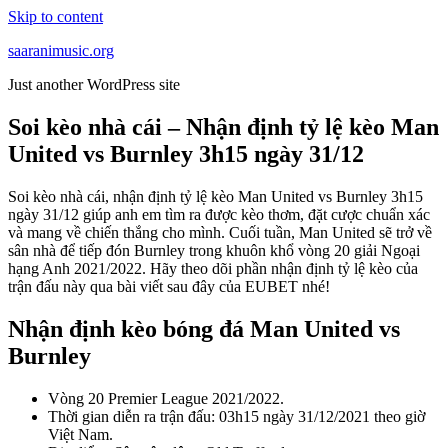
Skip to content
saaranimusic.org
Just another WordPress site
Soi kèo nhà cái – Nhận định tỷ lệ kèo Man
United vs Burnley 3h15 ngày 31/12
Soi kèo nhà cái, nhận định tỷ lệ kèo Man United vs Burnley 3h15
ngày 31/12 giúp anh em tìm ra được kèo thơm, đặt cược chuẩn xác
và mang về chiến thắng cho mình. Cuối tuần, Man United sẽ trở về
sân nhà để tiếp đón Burnley trong khuôn khổ vòng 20 giải Ngoại
hạng Anh 2021/2022. Hãy theo dõi phần nhận định tỷ lệ kèo của
trận đấu này qua bài viết sau đây của EUBET nhé!
Nhận định kèo bóng đá Man United vs
Burnley
Vòng 20 Premier League 2021/2022.
Thời gian diễn ra trận đấu: 03h15 ngày 31/12/2021 theo giờ
Việt Nam.