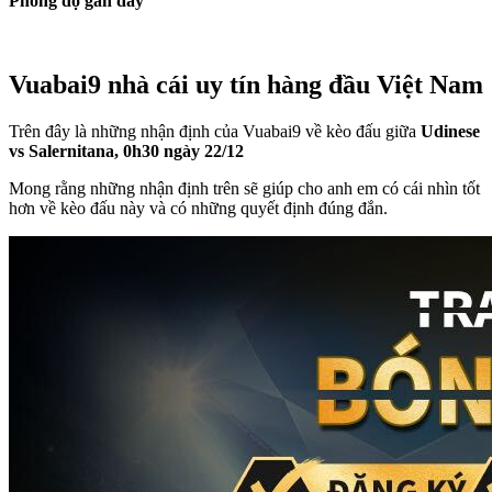
Phong độ gần đây
Vuabai9 nhà cái uy tín hàng đầu Việt Nam
Trên đây là những nhận định của Vuabai9 về kèo đấu giữa
Udinese
vs Salernitana, 0h30 ngày 22/12
Mong rằng những nhận định trên sẽ giúp cho anh em có cái nhìn tốt
hơn về kèo đấu này và có những quyết định đúng đắn.