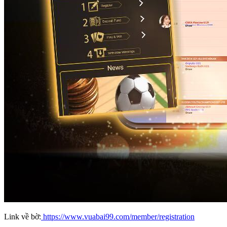
Link về bờ:
https://www.vuabai99.com/member/registration